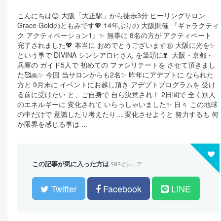
こんにちは😊 大阪「大正駅」から徒歩3分 ヒーリングサロン
Grace Goldのともみです💖 14年ぶりの 大阪開催 『ギャラクティ
ク アクティベーション1』✨ 無事に 8名の方が アクティベート
完了されました💖 本当に おめでとうございます㊗️ 大阪に光を✨
という事で DIVINA シンシアロヒさん を筆頭に❣️ 大阪・京都・
兵庫の ガイド5人で 初めての ファシリテートを させて頂きまし
た🥰🙏✨ 今回 当サロンからも2名✨ 昨年にアデプトに なられた
方と 9月末に イベントにお越し頂き アデプトプログラムを 受け
る前に受けたい と、ご自身で 自ら決意され！ 2日間で 全く別人
のエネルギーに 変化されて いらっしゃいました✨ 日々 この地球
の中だけで 意識したり考えたり… 変化させようと 努力するも 何
か限界を感じる事は ...
この記事が気に入った方は
SNSでシェア
Twitter
Facebook
LINE