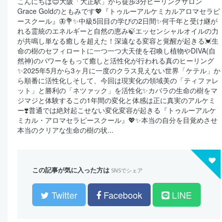
こんにちは😊大阪「大正駅」から徒歩3分ヒーリングサロン
Grace Goldのともみです💖『トゥルーアルケミカルアロマセラピ
ースクール』🦋💐✨中級5回目の学びの2日間✨何千年と受け継が
れる霊統のエネルギーと自然の恵み🍃エッセンシャルオイルの力
が共鳴し単なる癒しを超えた！深遠なる変容と覚醒が起きる💓生
命の樹のセフィロートに一つ一つ大天使を召喚し植物やDIVA(自
然神)のパワーをもって癒しと活性化が行われる真のヒーリング
✨2025年5月から3ヶ月に一度のクラス見えない世界「ケテル」か
ら順番に活性化しそして、今回は現実化の領域美の「ティファレ
ット」と勝利の「ネツァック」を活性化✨カバラの生命の樹をマ
ジマジと体験するこの1年間の変化と体感は正に真実のアルケミ
ー❣️普通では絶対起こせない変化変容が起きる『トゥルーアルケ
ミカル・アロマセラピースクール』💖✨本当の自分を目覚めさせ
本当のクリアな生命の樹の状...
この記事が気に入った方は
SNSでシェア
Twitter
Facebook
LINE