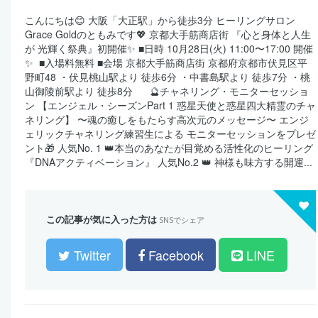
こんにちは😊 大阪「大正駅」から徒歩3分 ヒーリングサロン
Grace Goldのともみです💖 京都大手筋商店街 『心と身体と人生
が 光輝く祭典』初開催✨ ■日時 10月28日(火) 11:00〜17:00 開催
✨ ■入場料無料 ■会場 京都大手筋商店街 京都府京都市伏見区平
野町48 ・伏見桃山駅より 徒歩6分 ・中書島駅より 徒歩7分 ・桃
山御陵前駅より 徒歩8分 🔮チャネリング・モニターセッショ
ン 【エンジェル・シーズンPart 1 惑星天使と惑星四大精霊のチャ
ネリング】 〜魂の癒しをもたらす高次元のメッセージ〜 エンジ
ェリックチャネリング練習生による モニターセッションをプレゼ
ント🎁 人気No. 1 👑本当のあなたが目覚める活性化のヒーリング
『DNAアクティベーション』 人気No.2 👑 神様も味方する開運...
この記事が気に入った方は
SNSでシェア
Twitter
Facebook
LINE