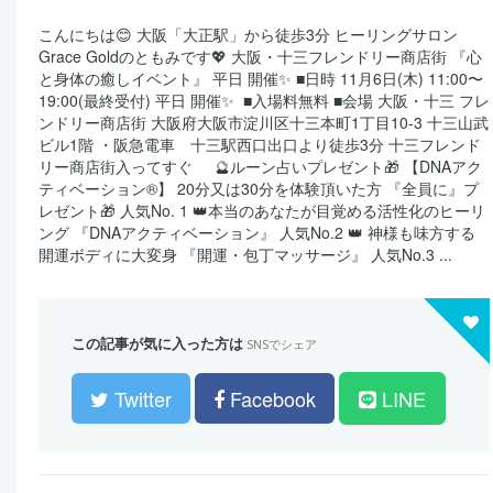
こんにちは😊 大阪「大正駅」から徒歩3分 ヒーリングサロン
Grace Goldのともみです💖 大阪・十三フレンドリー商店街 『心
と身体の癒しイベント』 平日 開催✨ ■日時 11月6日(木) 11:00〜
19:00(最終受付) 平日 開催✨ ■入場料無料 ■会場 大阪・十三 フレ
ンドリー商店街 大阪府大阪市淀川区十三本町1丁目10-3 十三山武
ビル1階 ・阪急電車 十三駅西口出口より徒歩3分 十三フレンド
リー商店街入ってすぐ 🔮ルーン占いプレゼント🎁 【DNAアク
ティベーション®︎】 20分又は30分を体験頂いた方 『全員に』プ
レゼント🎁 人気No. 1 👑本当のあなたが目覚める活性化のヒーリ
ング 『DNAアクティベーション』 人気No.2 👑 神様も味方する
開運ボディに大変身 『開運・包丁マッサージ』 人気No.3 ...
この記事が気に入った方は
SNSでシェア
Twitter
Facebook
LINE