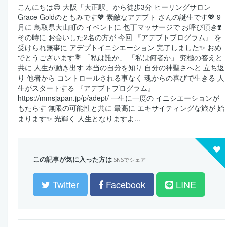
こんにちは😊 大阪「大正駅」から徒歩3分 ヒーリングサロン
Grace Goldのともみです💖 素敵なアデプト さんの誕生です💖 9
月に 鳥取県大山町の イベントに 包丁マッサージで お呼び頂き❣️
その時に お会いした2名の方が 今回 『アデプトプログラム』 を
受けられ無事に アデプトイニシエーション 完了しました✨ おめ
でとうございます💐 「私は誰か」 「私は何者か」 究極の答えと
共に 人生が動き出す 本当の自分を知り 自分の神聖さへと 立ち返
り 他者から コントロールされる事なく 魂からの喜びで生きる 人
生がスタートする 『アデプトプログラム』
https://mmsjapan.jp/p/adept/ 一生に一度の イニシエーションが
もたらす 無限の可能性と共に 最高に エキサイティングな旅が 始
まります✨ 光輝く 人生となりますよ...
この記事が気に入った方は
SNSでシェア
Twitter
Facebook
LINE