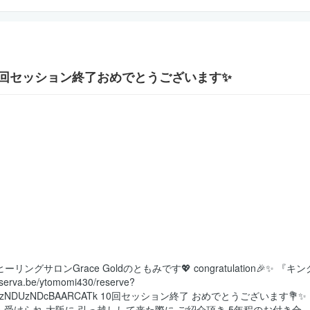
0回セッション終了おめでとうございます✨
グサロンGrace Goldのともみです💖 congratulation🎉✨ 『キン
.be/ytomomi430/reserve?
no=52eJwzNDUzNDcBAARCATk 10回セッション終了 おめでとうございます💐✨
を 受けられ 大阪に 引っ越しして来た際に ご紹介頂き 5年程のお付き合