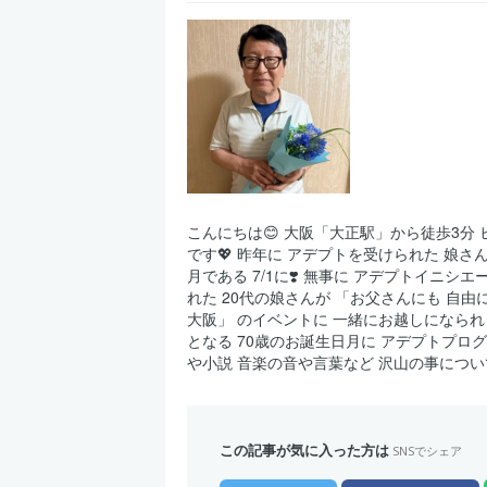
こんにちは😊 大阪「大正駅」から徒歩3分 ヒ
です💖 昨年に アデプトを受けられた 娘さ
月である 7/1に❣️ 無事に アデプトイニ
れた 20代の娘さんが 「お父さんにも 自由
大阪」 のイベントに 一緒にお越しになられ
となる 70歳のお誕生日月に アデプトプログ
や小説 音楽の音や言葉など 沢山の事について
この記事が気に入った方は
SNSでシェア