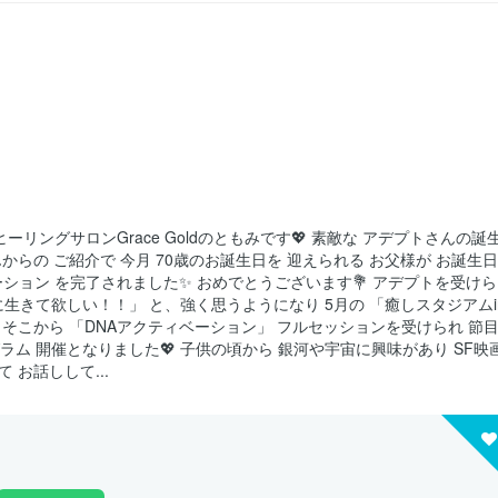
ーリングサロンGrace Goldのともみです💖 素敵な アデプトさんの誕
んからの ご紹介で 今月 70歳のお誕生日を 迎えられる お父様が お誕生日
シエーション を完了されました✨ おめでとうございます💐 アデプトを受けら
に生きて欲しい！！」 と、強く思うようになり 5月の 「癒しスタジアムi
 そこから 「DNAアクティベーション」 フルセッションを受けられ 節
ラム 開催となりました💖 子供の頃から 銀河や宇宙に興味があり SF映
 お話しして...