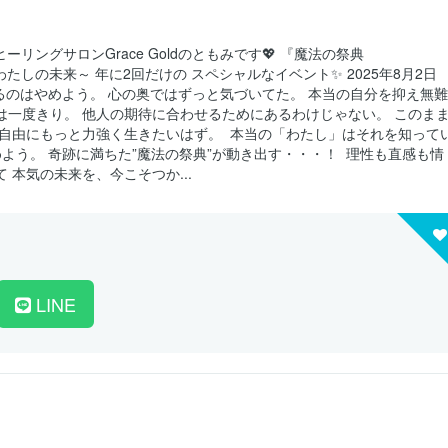
ーリングサロンGrace Goldのともみです💖 『魔法の祭典
かめわたしの未来～ 年に2回だけの スペシャルなイベント✨ 2025年8月2日
生きるのはやめよう。 心の奥ではずっと気づいてた。 本当の自分を抑え無難
は一度きり。 他人の期待に合わせるためにあるわけじゃない。 このま
と自由にもっと力強く生きたいはず。 ⁡ 本当の「わたし」はそれを知って
めよう。 奇跡に満ちた”魔法の祭典”が動き出す・・・！ ⁡ 理性も直感も情
 本気の未来を、今こそつか...
LINE