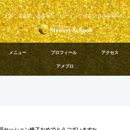
大阪「大正駅」徒歩３分『ヒーリングサロン Grace Gold』
メニュー
プロフィール
アクセス
アメブロ
0回セッション終了おめでとうございます✨