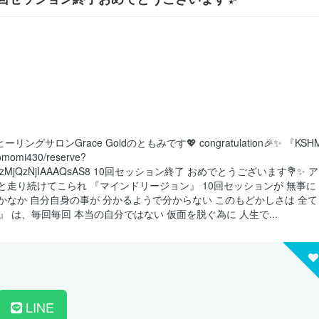
サロンGrace Goldのともみです💖 congratulation🎉✨ 『KSH
omi430/reserve?
no=79eJwzMjQzNjIAAAQsAS8 10回セッション終了 おめでとうございます💐✨ ア
っと走り続けてこられ 『マインドリージョン』 10回セッションが 無事に
なかなか 自分自身の事が 分かるようで分からない このもどかしさは 全て
 は、毎回毎回 本当の自分ではない 仮面を脱ぐ為に 人生で...
LINE