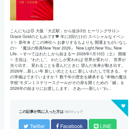
こんにちは😊 大阪「大正駅」から徒歩3分 ヒーリングサロン
Grace Goldのともみです💖 年に2回だけの スペシャルなイベン
ト✨ 新年🎍 どこの神社へ お参りするもよりも 開運まちがいなし
の✨ 『魔法の祭典New Year 2026』 New Light,New You, New
Life. ～すべてはわたしから始まる〜 2026年1月10日（土） 開催
✨ 主役は、“わたし”。 わたしが変われば 世界が変わり、 世界が
光り出す。 変わることを選んだときに 望んだ未来が動き出す。
2026年…新しい年 新しい光とともに 新しいわたしで生きる。 そ
の準備はできていますか？ 数千年の歴史を継承する “本物の魔法
学校”モダンミステリースクールがその扉を開くための「鍵」を
2026年の始まりにお渡しします。 さあ――新しい “わ...
この記事が気に入った方は
SNSでシェア
Twitter
Facebook
LINE