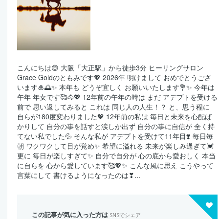
こんにちは😊 大阪「大正駅」から徒歩3分 ヒーリングサロン
Grace Goldのともみです💖 2026年 明けまして おめでとうござ
います🎍🌅✨ 本年も どうぞ宜しく お願いいたします💐✨ 今年は
午年 年女です🥰🐴💖 12年前の午年の時は まだ アデプトを受ける
前で 思い返してみると これは 同じ人の人生！？ と、思う程に
自らが180度変わりました💖 12年前の私は 毎日と未来を心配ば
かりして 自分の事を話すと涙しか出ず 自分の事に自信が 全く持
てない私でした💦 そんな私が アデプトを受けて11年目❣️ 毎日毎
朝 ワクワクして目が覚め✨ 希望に溢れる 未来が楽しみ過ぎて💓
更に 毎日が楽しすぎて✨ 自分で自分が 心の底から愛おしく 本当
に自らを 心から愛しています🥰💖✨ こんな風に思え こうやって
言葉にして 書けるようになったのは❣...
この記事が気に入った方は
SNSでシェア