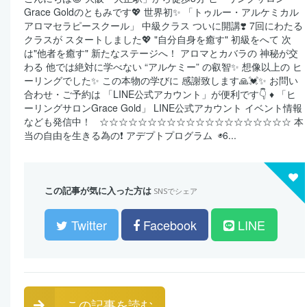
Grace Goldのともみです💖 世界初✨ 「トゥルー・アルケミカル
アロマセラピースクール」 中級クラス ついに開講❣️ 7回にわたる
クラスが スタートしました💖 "自分自身を癒す" 初級をへて 次
は"他者を癒す" 新たなステージへ！ アロマとカバラの 神秘が交
わる 他では絶対に学べない “アルケミー” の叡智✨ 想像以上の ヒ
ーリングでした✨ この本物の学びに 感謝致します🙏💓✨ お問い
合わせ・ご予約は 「LINE公式アカウント」が便利です👇 ♦️ 「ヒ
ーリングサロンGrace Gold」 LINE公式アカウント イベント情報
なども発信中！ ☆☆☆☆☆☆☆☆☆☆☆☆☆☆☆☆☆☆☆☆ 本
当の自由を生きる為の❗️ アデプトプログラム ◉6...
この記事が気に入った方は
SNSでシェア
Twitter
Facebook
LINE
この記事を読む