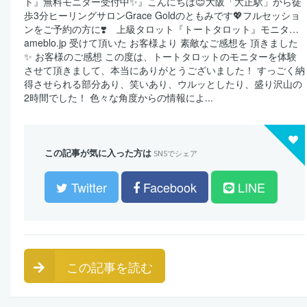
ト』無料モニター受付中✨』こんにちは😊大阪「大正駅」から徒
歩3分ヒーリングサロンGrace Goldのともみです💖フルセッショ
ンをご予約の方に❣️ 上級タロット『トートタロット』モニタ…
ameblo.jp 受けて頂いた お客様より 素敵なご感想を 頂きました
✨ お客様のご感想 この度は、トートタロットのモニターを体験
させて頂きまして、本当にありがとうございました！ すっごく納
得させられる部分あり、笑いあり、ウルッとしたり、盛り沢山の
2時間でした！ 色々な角度からの情報によ...
この記事が気に入った方は
SNSでシェア
Twitter
Facebook
LINE
この記事を読む