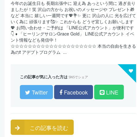
今年のお誕生日も 長期出張中に 迎え為 あっという間に 過ぎ去り
ましたが！笑 沢山の方から お祝いのメッセージや プレゼント🎁
など 本当に 嬉しい一週間です💖💐✨ 更に 沢山の人に 光を広げて
いく為に 頑張ります🥰✨ これからも どうぞ宜しくお願いします
💖 お問い合わせ・ご予約は 「LINE公式アカウント」が便利です
👇 ♦️ 「ヒーリングサロンGrace Gold」 LINE公式アカウント イベ
ント情報なども発信中！
☆☆☆☆☆☆☆☆☆☆☆☆☆☆☆☆☆☆☆☆ 本当の自由を生きる
為の❗️ アデプトプログラム ...
この記事が気に入った方は
SNSでシェア
Twitter
Facebook
LINE
この記事を読む