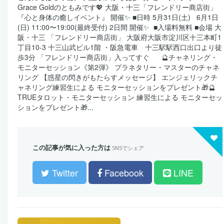
Grace Goldのともみです💖 大阪・十三「フレンドリー商店街」
『心と身体の癒しイベント』 開催✨ ■日時 5月31日(土) 6月1日
(日) 11:00〜19:00(最終受付) 2日間 開催✨ ■入場料無料 ■会場 大
阪・十三 「フレンドリー商店街」 大阪府大阪市淀川区十三本町1
丁目10-3 十三山武ビル1階 ・阪急電車 十三駅駅西口出口より徒
歩3分 「フレンドリー商店街」入ってすぐ 🔮チャネリング・
モニターセッション《第2弾》 プラネタリー・マスターのチャネ
リング 【惑星の閃きがもたらすメッセージ】 エンジェリックチ
ャネリング練習生による モニターセッションをプレゼント🎁🔮
TRUEタロット・モニターセッション 練習生による モニターセッ
ションをプレゼント🎁...
この記事が気に入った方は
SNSでシェア
Twitter
Facebook
LINE