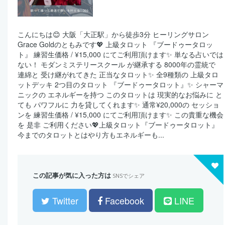
こんにちは😊 大阪「大正駅」から徒歩3分 ヒーリングサロン
Grace Goldのともみです💖 上級タロット 『ブードゥータロッ
ト』 練習生価格 / ¥15,000 にてご利用頂けます✨ 単なる占いでは
ない！ モダンミステリースクール が継承する 8000年の霊統で
連綿と 受け継がれてきた 正当なタロット✨ 全9種類の 上級タロ
ットデッキ 2つ目のタロット 『ブードゥータロット』✨ シャーマ
ニックの エネルギーを持つ このタロットは 現実的なお悩みに と
ても パワフルに 力を貸してくれます✨ 通常¥20,000の セッショ
ンを 練習生価格 / ¥15,000 にてご利用頂けます✨ この貴重な機会
を 是非 ご利用ください💖 ​ 上級タロット​『ブードゥータロット』
今までのタロットとはやり方もエネルギーも...
この記事が気に入った方は
SNSでシェア
Twitter
Facebook
LINE