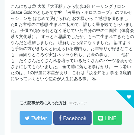
こんにちは😊 大阪「大正駅」から徒歩3分 ヒーリングサロン
Grace Goldのともみです💖 『占星術・ホロスコープ』 のフルセ
ッションを はじめて受けられた お客様から ご感想を頂きまし
た❣️ お客様のご感想 生まれて初めて、詳しく星を観てもらいまし
た。 子供の頃から何となく感じていた自分の中の二面性（体育会
系＆文化系）。 ずっと不思議でしたが、もって生まれてきたもの
なんだと理解しました。 理解したら楽になりました。 話すより
も手紙の方がきちんと伝えられる理由も、お年寄りが好きなこと
も、頑固なところや実はネクラな所も、お金の事も、、、 他に
も、たくさんたくさん私を培っているたくさんのパーツをあから
さまにしてもらいました。 全て腑に落ちる事ばかり。 一つ驚い
たのは、1の部屋に木星があり、これは『汝を知る』事を徹底的
にやっていくという使命が人生にある事。 私...
この記事が気に入った方は
SNSでシェア
Twitter
Facebook
LINE