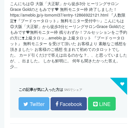
こんにちは😊 大阪「大正駅」から徒歩3分 ヒーリングサロン
Grace Goldのともみです💖 無料モニター枠 終了しました！
https://ameblo.jp/y-tomomi37/entry-12866922121.html 『人数限
定❣️『ブードゥータロット』無料モニター受付中✨』こんにちは
😊大阪「大正駅」から徒歩3分ヒーリングサロンGrace Goldのと
もみです💖無料モニター枠 残りわずか！フルセッションをご予約
の方に❣️上級タロッ…ameblo.jp 上級タロット 『ブードゥータロ
ット』 無料モニター を受けて頂いた お客様より 素敵なご感想を
頂きました✨ お客様のご感想 生まれて初めてのタロットでし
た。 カード引くだけで答えは出るのかな？、、と思っていました
が、、出ました。 しかも鮮明に。 何年も聞きたかった答え。
少...
この記事が気に入った方は
SNSでシェア
Twitter
Facebook
LINE