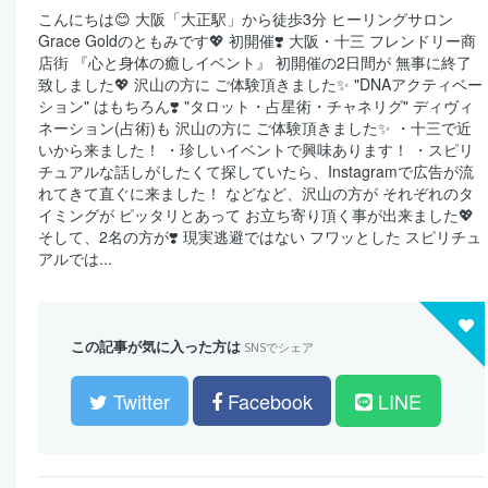
こんにちは😊 大阪「大正駅」から徒歩3分 ヒーリングサロン
Grace Goldのともみです💖 初開催❣️ 大阪・十三 フレンドリー商
店街 『心と身体の癒しイベント』 初開催の2日間が 無事に終了
致しました💖 沢山の方に ご体験頂きました✨ "DNAアクティベー
ション" はもちろん❣️ "タロット・占星術・チャネリグ" ディヴィ
ネーション(占術)も 沢山の方に ご体験頂きました✨ ・十三で近
いから来ました！ ・珍しいイベントで興味あります！ ・スピリ
チュアルな話しがしたくて探していたら、Instagramで広告が流
れてきて直ぐに来ました！ などなど、沢山の方が それぞれのタ
イミングが ピッタリとあって お立ち寄り頂く事が出来ました💖
そして、2名の方が❣️ 現実逃避ではない フワッとした スピリチュ
アルでは...
この記事が気に入った方は
SNSでシェア
Twitter
Facebook
LINE