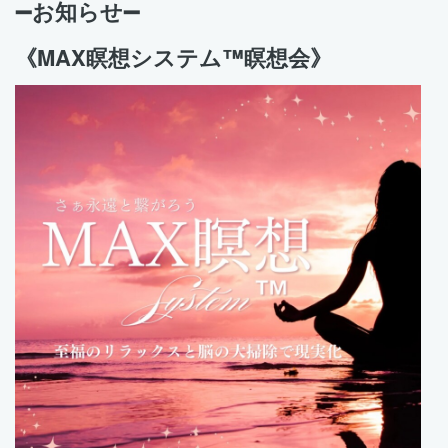
➖お知らせ➖
《MAX瞑想システム™️瞑想会》