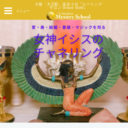
大阪「大正駅」徒歩３分『ヒーリング
サロン Grace Gold』
メニュー